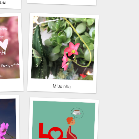
aria
Miudinha