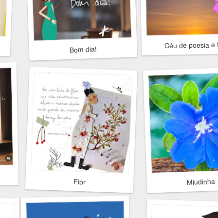
Céu de poesia e f
Bom dia!
Miudinha
Flor