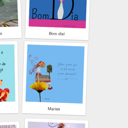
ho
Bom dia!
Marias