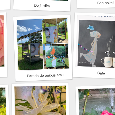
Boa noite!
Do jardim
Café
Parada de onibus em Osório 2017